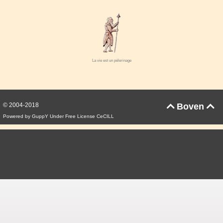
La vie est un pélerinage
© 2004-2018
Boven


Powered by GuppY
Under Free License CeCILL